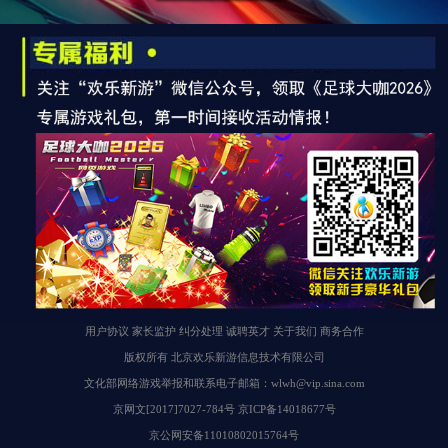
用户协议
家长监护
纠分处理
诚聘英才
关于我们
商务合作
版权所有
北京欢乐新游信息技术有限公司
文化部网络游戏举报和联系电子邮箱：wlwh@vip.sina.com
京网文[2017]7027-784号 京ICP备14018677号
京公网安备11010802015764号